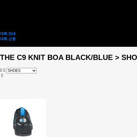
BAG
3BALL ROLLER
2BALL ROLLER
1BALL BAG
ACCESSORY BAG
ACCESSORY
TEAM KOREA
대회 안내
대회 신청
전사티 인쇄 신청
THE C9 KNIT BOA BLACK/BLUE > SH