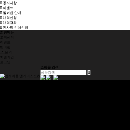
공지사항
이벤트
멤버쉽 안내
대회신청
대회결과
전사티 인쇄신청
회원메뉴
고객센터
이벤트
멤버쉽
1:1문의
회원가입
로그인
쇼핑몰 검색
0
0
SHOES
DEXTER
HAMMER
SHOES ACC
BALL
HAMMER
ELITE
HARD BALL
APPAREL
전사 티셔츠
라운드 티셔츠
아우터