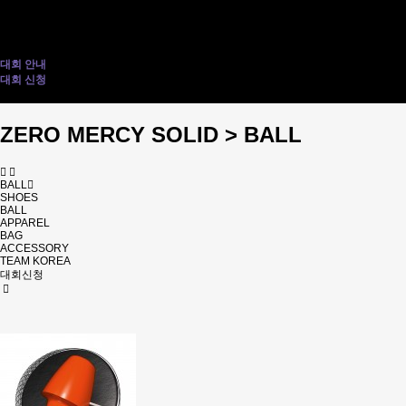
2BALL ROLLER
1BALL BAG
ACCESSORY BAG
ACCESSORY
TEAM KOREA
대회 안내
대회 신청
전사티 인쇄 신청
ZERO MERCY SOLID > BALL
BALL
SHOES
BALL
APPAREL
BAG
ACCESSORY
TEAM KOREA
대회신청