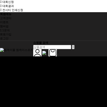
대회신청
대회결과
전사티 인쇄신청
회원메뉴
고객센터
이벤트
멤버쉽
1:1문의
회원가입
로그인
쇼핑몰 검색
0
0
SHOES
DEXTER
HAMMER
SHOES ACC
BALL
HAMMER
ELITE
HARD BALL
APPAREL
전사 티셔츠
라운드 티셔츠
아우터
BAG
3BALL ROLLER